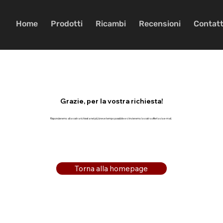
Home
Prodotti
Ricambi
Recensioni
Contatt
Grazie, per la vostra richiesta!
Risponderemo alla vostra richiesta nel più breve tempo possibile e vi invieremo la vostra offerta via e-mail.
Torna alla homepage