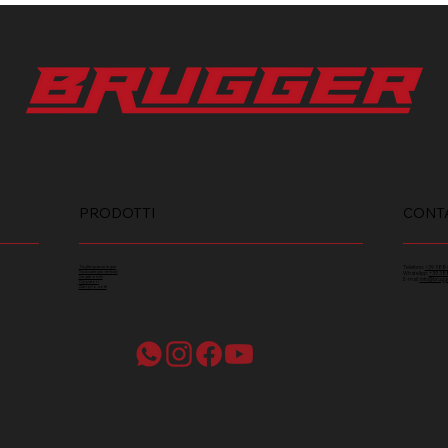
PRODOTTI
CONTA
Taglia spacca legna
Telefono:
+39 388
Spaccalegna verticali
WhatsApp:
+39 38
Segatronchi
E-mail:
info@brugg
Cippatori
Altri prodotti